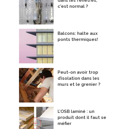
dans les fenêtres,
c'est normal ?
Balcons: halte aux
ponts thermiques!
METIC FOAM
Bloc de chanvre
otho Blaas Canada
De Kenzaï Matériaux Écologiques
Peut-on avoir trop
d’isolation dans les
murs et le grenier ?
L’OSB laminé : un
produit dont il faut se
méfier