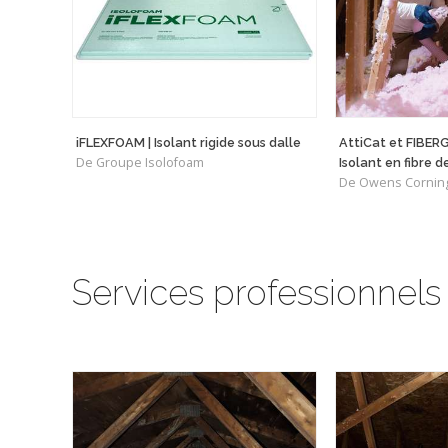
iFLEXFOAM | Isolant rigide sous dalle
AttiCat et FIBE
De Groupe Isolofoam
Isolant en fibre d
De Owens Cornin
Services professionnels