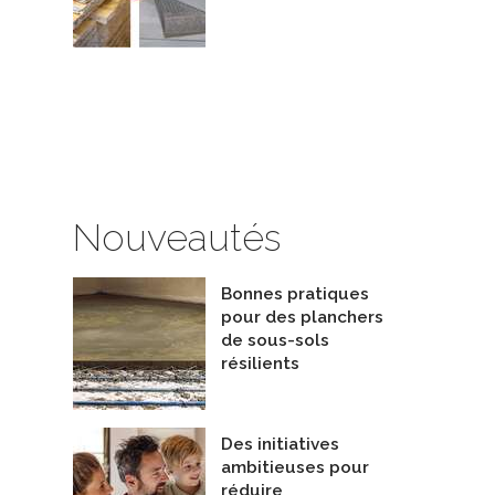
tion sous-sol
Injection microbilles PSE-i Écobill.
Nouveautés
preneurs - Isolation
Entrepreneurs - Isolation
olation Majeau et frère
De Isolation Éco-Concept
Bonnes pratiques
pour des planchers
de sous-sols
résilients
Des initiatives
ambitieuses pour
réduire