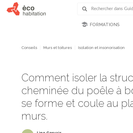
FORMATIONS
Conseils
Murs et toitures
Isolation et insonorisation
Comment isoler la struc
cheminée du poêle à bo
se forme et coule au pl
murs.
Line Gervais