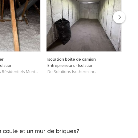
er
Isolation boite de camion
Isola
olation
Entrepreneurs - Isolation
Entre
De Global Services Résidentiels Montréal
De Solutions Isotherm Inc.
De Is
n coulé et un mur de briques?