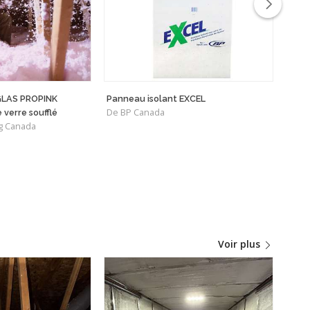
RGLAS PROPINK
Panneau isolant EXCEL
HER
De BP Canada
De R
e verre soufflé
g Canada
Voir plus