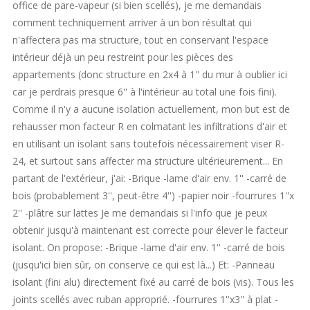
office de pare-vapeur (si bien scellés), je me demandais
comment techniquement arriver à un bon résultat qui
n'affectera pas ma structure, tout en conservant l'espace
intérieur déjà un peu restreint pour les pièces des
appartements (donc structure en 2x4 à 1'' du mur à oublier ici
car je perdrais presque 6'' à l'intérieur au total une fois fini).
Comme il n'y a aucune isolation actuellement, mon but est de
rehausser mon facteur R en colmatant les infiltrations d'air et
en utilisant un isolant sans toutefois nécessairement viser R-
24, et surtout sans affecter ma structure ultérieurement... En
partant de l'extérieur, j'ai: -Brique -lame d'air env. 1'' -carré de
bois (probablement 3'', peut-être 4'') -papier noir -fourrures 1''x
2'' -plâtre sur lattes Je me demandais si l'info que je peux
obtenir jusqu'à maintenant est correcte pour élever le facteur
isolant. On propose: -Brique -lame d'air env. 1'' -carré de bois
(jusqu'ici bien sûr, on conserve ce qui est là...) Et: -Panneau
isolant (fini alu) directement fixé au carré de bois (vis). Tous les
joints scellés avec ruban approprié. -fourrures 1''x3'' à plat -