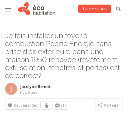
Lancez-vous
Je fais installer un foyer à
combustion Pacific Énergie sans
prise d'air extérieure dans une
maison 1950 rénovée (revêtement
ext. isolation, fenêtres et portes) est-
ce correct?
Jocelyne Benoit
J
il y a 8 ans
Sauvegarder
Partager
(1)