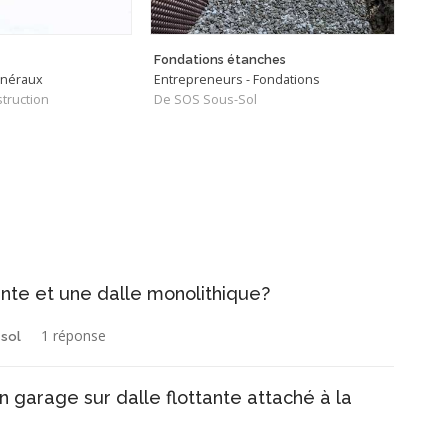
Fondations étanches
déco
énéraux
Entrepreneurs - Fondations
Entr
truction
De SOS Sous-Sol
De D
tante et une dalle monolithique?
1 réponse
 sol
 garage sur dalle flottante attaché à la