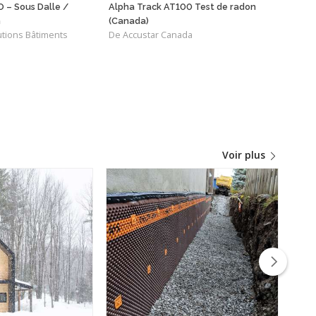
O – Sous Dalle /
Alpha Track AT100 Test de radon
ISO
De P
n
(Canada)
tions Bâtiments
De Accustar Canada
Voir plus