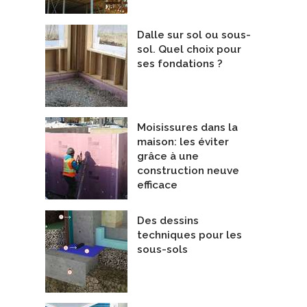
Dalle sur sol ou sous-
ntamination moisissure
Rénovation d'un plex
sol. Quel choix pour
epreneurs - Décontamination
Entrepreneurs Généraux
ses fondations ?
écontamina PRO Inc.
De L.Écono Écolo
Moisissures dans la
maison: les éviter
grâce à une
construction neuve
efficace
Des dessins
techniques pour les
sous-sols