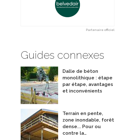
MAX
Lisse ventilée
olyform
De Teksill Solutions
Partenaire officiel
Guides connexes
Dalle de béton
monolithique : étape
par étape, avantages
et inconvénients
Terrain en pente,
zone inondable, forêt
dense... Pour ou
contre la…