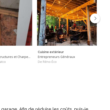
Cuisine extérieur
Proje
Entrepreneurs - Structures et Charpentiers
Entrepreneurs Généraux
Entr
atco
De Réno-Éco
De M
garage. Afin de réduire les coûts, puis-je