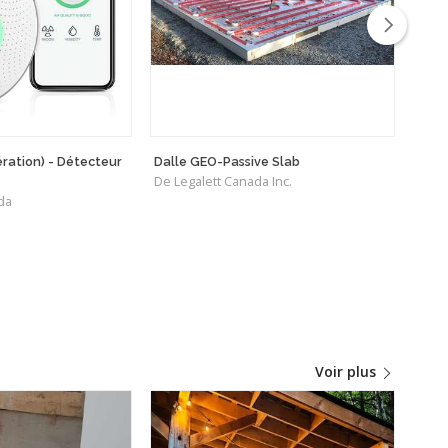
ation) - Détecteur
Dalle GEO-Passive Slab
Airm
De Legalett Canada Inc.
Prot
da
De H
Voir plus