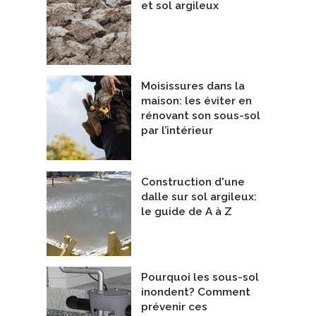
et sol argileux
Moisissures dans la
maison: les éviter en
rénovant son sous-sol
par l’intérieur
t Rigolets
Exemple2
epreneurs Généraux
étrise Construction
De Atelier Hemlock inc.
Construction d'une
dalle sur sol argileux:
le guide de A à Z
Pourquoi les sous-sol
inondent? Comment
prévenir ces