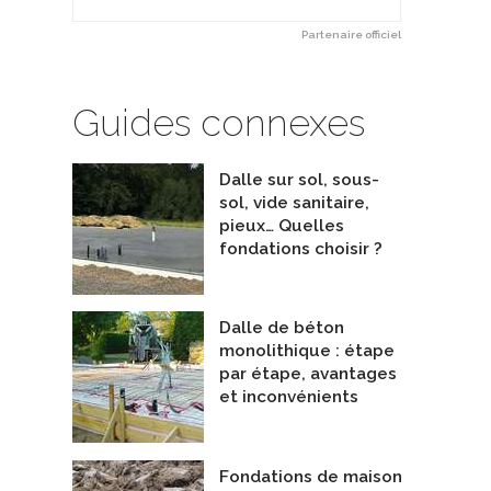
Partenaire officiel
Guides connexes
étic Soya HFO – Sous Dalle /
Système ISO-SLAB 18po
Dalle sur sol, sous-
De Iso-slab
ection Radon
sol, vide sanitaire,
untsman Solutions Bâtiments
pieux… Quelles
fondations choisir ?
Dalle de béton
monolithique : étape
par étape, avantages
et inconvénients
Fondations de maison