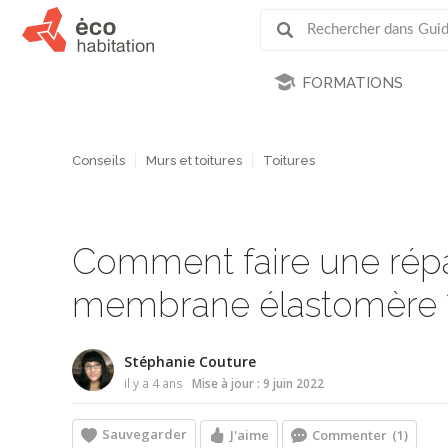
FORMATIONS
Conseils
Murs et toitures
Toitures
Comment faire une répar
membrane élastomère 
Stéphanie Couture
il y a 4 ans
Mise à jour : 9 juin 2022
Sauvegarder
J'aime
Commenter
(1)