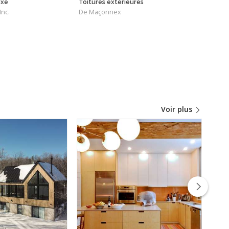
ixe
Toitures extérieures
Harr
nc.
De Maçonnex
De MA
Voir plus