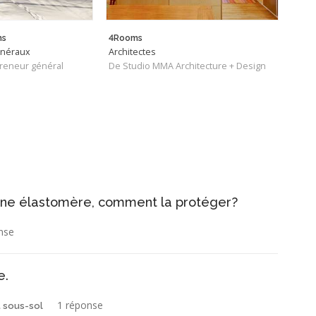
ns
4Rooms
l’aigl
énéraux
Architectes
Entr
reneur général
De Studio MMA Architecture + Design
De D
rane élastomère, comment la protéger?
nse
e.
1 réponse
 sous-sol