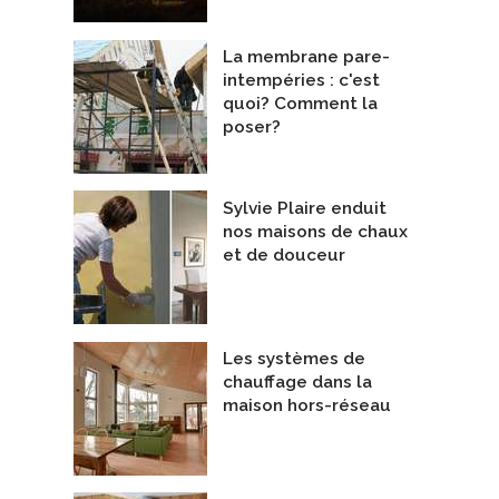
La membrane pare-
e
Maison de Magali et Arnaud
intempéries : c'est
epreneurs Généraux
Entrepreneurs Généraux
quoi? Comment la
sconstruction
De Belvedair
poser?
Sylvie Plaire enduit
nos maisons de chaux
et de douceur
Les systèmes de
chauffage dans la
maison hors-réseau