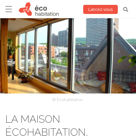
Lancez-vous
© Écohabitation
LA MAISON
ÉCOHABITATION,