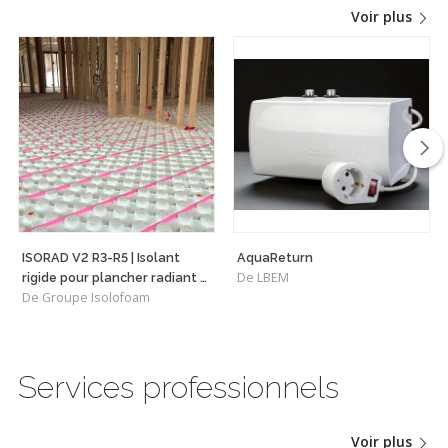
Voir plus
ISORAD V2 R3-R5 | Isolant
AquaReturn
De LBEM
rigide pour plancher radiant à
De Groupe Isolofoam
l'étage
Services professionnels
Voir plus