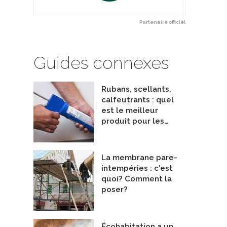
örken Systems Inc.
hygrovariable
De Kenzaï Matériaux Écologiques
Partenaire officiel
Guides connexes
Rubans, scellants,
calfeutrants : quel
est le meilleur
produit pour les…
La membrane pare-
intempéries : c'est
quoi? Comment la
poser?
Écohabitation a un