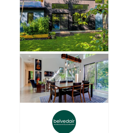
ADE S
Proclima Intello frein vapeur