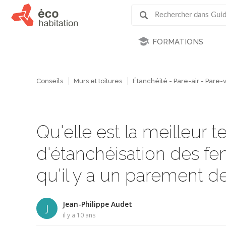
FORMATIONS
Conseils
Murs et toitures
Étanchéité - Pare-air - Pare
Qu'elle est la meilleur 
d'étanchéisation des fe
qu'il y a un parement d
Jean-Philippe Audet
J
il y a 10 ans