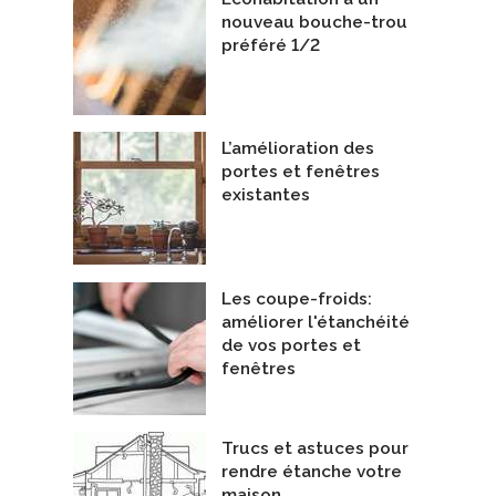
nouveau bouche-trou
calfeutrage des batiments des condos, commerciaux et maisons
Saint-Anaclet
préféré 1/2
alistes - Calfeutrage
Entrepreneurs Généraux
alfeutrage Apex Inc
De Construction Norac
L’amélioration des
portes et fenêtres
existantes
Les coupe-froids:
améliorer l'étanchéité
de vos portes et
fenêtres
Trucs et astuces pour
rendre étanche votre
maison