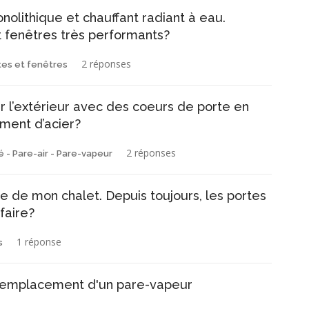
olithique et chauffant radiant à eau.
 fenêtres très performants?
2 réponses
tes et fenêtres
par l’extérieur avec des coeurs de porte en
ement d’acier?
2 réponses
 - Pare-air - Pare-vapeur
re de mon chalet. Depuis toujours, les portes
faire?
1 réponse
s
 remplacement d'un pare-vapeur