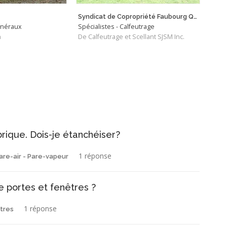
Syndicat de Copropriété Faubourg Quatre Saisons
énéraux
Spécialistes - Calfeutrage
Spéci
n
De Calfeutrage et Scellant SJSM Inc.
De C
rique. Dois-je étanchéiser?
1 réponse
are-air - Pare-vapeur
e portes et fenêtres ?
1 réponse
tres