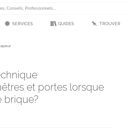
SERVICES
GUIDES
TROUVER
-vapeur
technique
nêtres et portes lorsque
e brique?