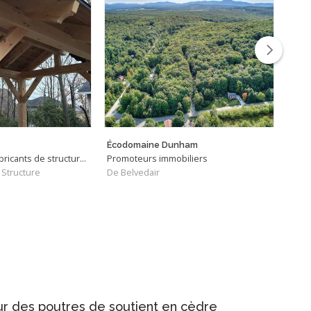
Écodomaine Dunham
Proj
Concepteurs et fabricants de structures de bois
Promoteurs immobiliers
Entr
 Structure
De Belvedair
De G
ur des poutres de soutient en cèdre