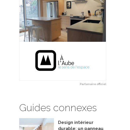
es et Foyers
Fenêtres PassivCanada
açonnex
De NZP Fenestration
Partenaire officiel
Guides connexes
Design intérieur
durable: un panneau