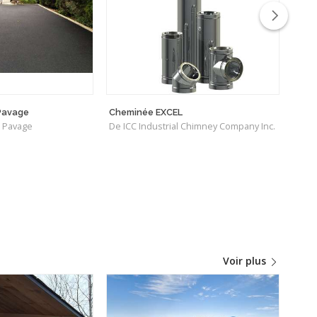
Pavage
Cheminée EXCEL
Poêl
o Pavage
De ICC Industrial Chimney Company Inc.
De M
Voir plus