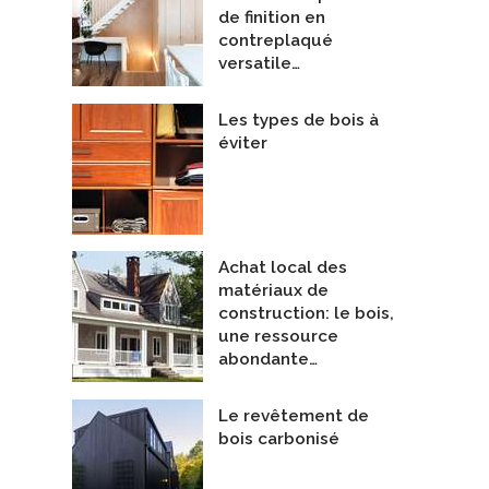
de finition en
contreplaqué
versatile…
Les types de bois à
éviter
et Goncourt
Maison résidentielle - Potton
epreneurs Généraux
Entrepreneurs - Portes et fenêtres
Achat local des
roupe Habitech
De NZP Fenestration
matériaux de
construction: le bois,
une ressource
abondante…
Le revêtement de
bois carbonisé