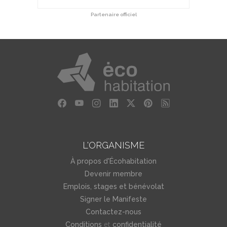
Partenaire officiel
L'ORGANISME
À propos d'Écohabitation
Devenir membre
Emplois, stages et bénévolat
Signer le Manifeste
Contactez-nous
et
Conditions
confidentialité