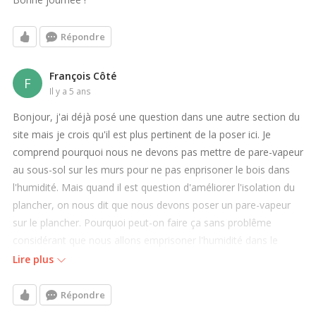
Répondre
François Côté
F
il y a 5 ans
Bonjour, j'ai déjà posé une question dans une autre section du
site mais je crois qu'il est plus pertinent de la poser ici. Je
comprend pourquoi nous ne devons pas mettre de pare-vapeur
au sous-sol sur les murs pour ne pas enprisoner le bois dans
l'humidité. Mais quand il est question d'améliorer l'isolation du
plancher, on nous dit que nous devons poser un pare-vapeur
sur le plancher. Pourquoi peut-on faire ça sans problême
considérant que nous allons emprisoner l'humidité dans le
plancher. Après plusieurs heures de recherche sur le site, j'en
Lire plus
conclu que emprisoner l'humidité dans le plancher c'est correct
mais pas dans les murs. Ça m'embête un peu. Vous donnez
Répondre
tellement de bonnes infos sur votre site que normalement cela