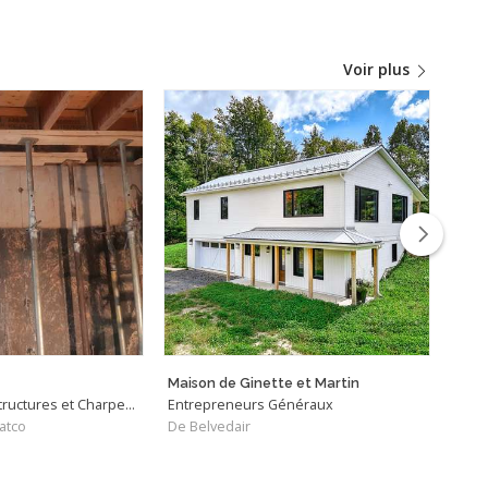
Voir plus
Maison de Ginette et Martin
Bâti
Entrepreneurs - Structures et Charpentiers
Entrepreneurs Généraux
Spéci
atco
De Belvedair
De Ca