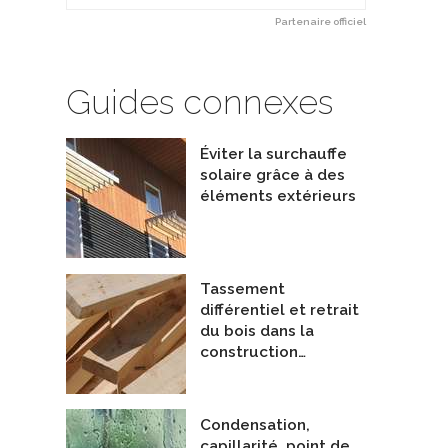
Partenaire officiel
Guides connexes
Éviter la surchauffe
solaire grâce à des
éléments extérieurs
Tassement
différentiel et retrait
du bois dans la
construction…
sse de condominiums
Lacroix-Durocher - Certifiée LEED 
alistes - Calfeutrage
Entrepreneurs Généraux
lfeutrage Élite
De UrbanÉco Construction
Condensation,
capillarité, point de