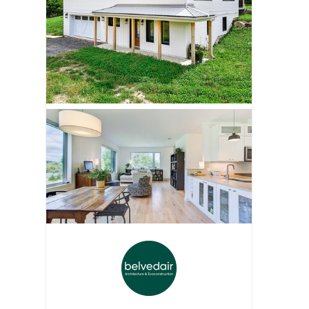
tres de PVC et
La fenêtre à battant Hybride
De Giguère Portes et Fenêtres Inc.
uminium
nêtres Élite