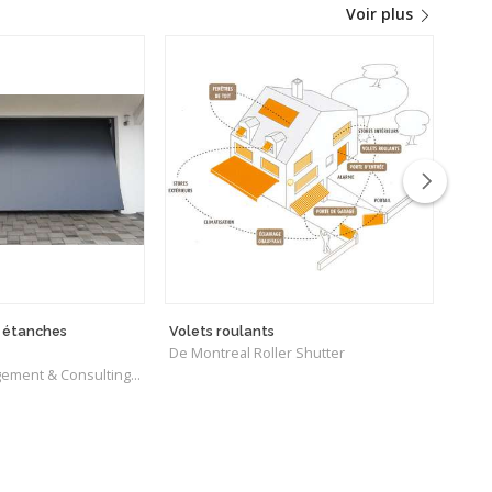
Voir plus
 étanches
Volets roulants
Hybride » Fenê
De Montreal Roller Shutter
d'al
De VORTEX Management & Consulting Ltd
De Fe