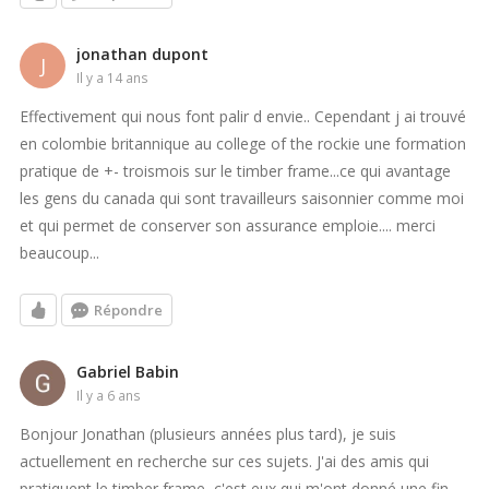
jonathan dupont
J
il y a 14 ans
Effectivement qui nous font palir d envie.. Cependant j ai trouvé
en colombie britannique au college of the rockie une formation
pratique de +- troismois sur le timber frame...ce qui avantage
les gens du canada qui sont travailleurs saisonnier comme moi
et qui permet de conserver son assurance emploie.... merci
beaucoup...
Répondre
Gabriel Babin
il y a 6 ans
Bonjour Jonathan (plusieurs années plus tard), je suis
actuellement en recherche sur ces sujets. J'ai des amis qui
pratiquent le timber frame, c'est eux qui m'ont donné une fin