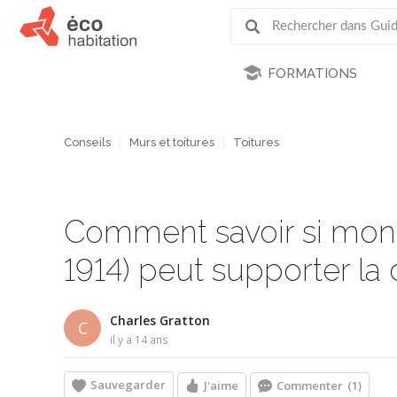
FORMATIONS
Conseils
Murs et toitures
Toitures
Comment savoir si mon 
1914) peut supporter la 
Charles Gratton
C
il y a 14 ans
Sauvegarder
J'aime
Commenter
(1)