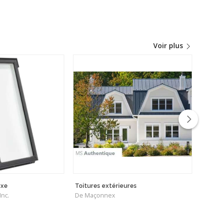
Voir plus
ixe
Toitures extérieures
Harr
nc.
De Maçonnex
De MA