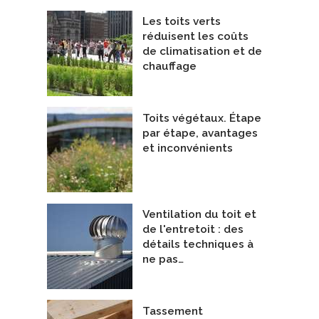
epreneurs Généraux
Entrepreneurs Généraux
oundra construction
De Belvedair
Les toits verts
réduisent les coûts
de climatisation et de
chauffage
Toits végétaux. Étape
par étape, avantages
et inconvénients
Ventilation du toit et
de l'entretoit : des
détails techniques à
ne pas…
Tassement