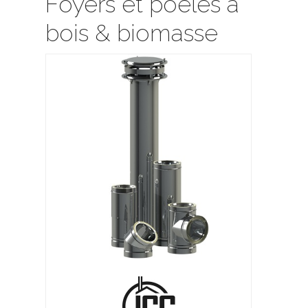
Foyers et poêles à
bois & biomasse
ywood
C Métal Architectural