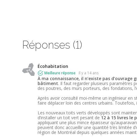
Réponses (1)
Écohabitation
Meilleure réponse
il y a 14 ans
À ma connaissance, il n’existe pas d’ouvrage 
bâtiment
. Il faut regarder plusieurs paramètres p
des poutres, des murs porteurs, des fondations, l’
Après avoir consulté moi-même un ingénieur en stru
faire déplacer loin des centres urbains. Toutefois, 
Les nouveaux toits verts développés sont maintena
d’installer un toit vert pesant de
12 à 15 livres le 
appliquant une plus mince épaisseur qu’auparavan
peuvent donc accueillir une quantité très limitée 
région de Montréal depuis quelques années maint