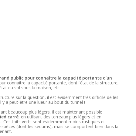
grand public pour connaître la capacité portante d’un
our connaître la capacité portante, dont l’état de la structure,
état du sol sous la maison, etc.
cture sur la question, il est évidemment très difficile de les
il y a peut-être une lueur au bout du tunnel !
nt beaucoup plus légers. Il est maintenant possible
pied carré
, en utilisant des terreaux plus légers et en
t. Ces toits verts sont évidemment moins rustiques et
d’espèces (dont les sédums), mais se comportent bien dans la
enant.