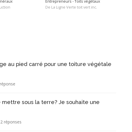
énéraux
Entrepreneurs - Toits végétaux
Entr
uction
De La Ligne Verte toit vert inc.
De T
rge au pied carré pour une toiture végétale
 réponse
e mettre sous la terre? Je souhaite une
2 réponses