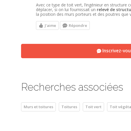
Avec ce type de toit vert, l’ingénieur en structure 
déplacer, si on lui fournissait un
relevé de struct
la position des murs porteurs et des poutres que
J'aime
Répondre
Inscrivez-vo
Recherches associées
Murs et toitures
Toitures
Toit vert
Toit végéta