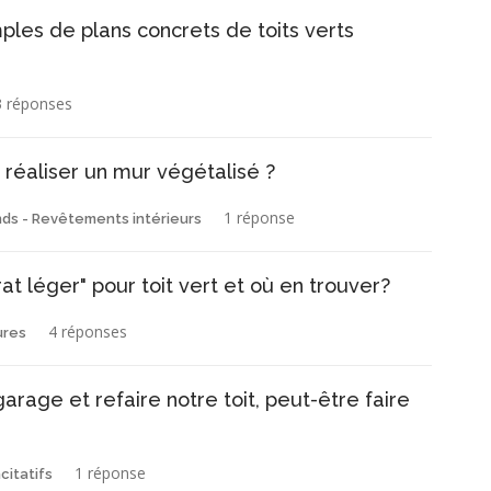
les de plans concrets de toits verts
3 réponses
 réaliser un mur végétalisé ?
1 réponse
nds - Revêtements intérieurs
t léger" pour toit vert et où en trouver?
4 réponses
ures
arage et refaire notre toit, peut-être faire
1 réponse
citatifs