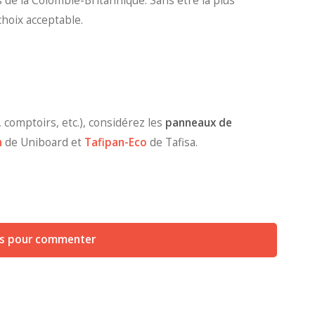
s de la Colombie-Britannique. Sans être la plus
choix acceptable.
, comptoirs, etc.), considérez les
panneaux de
n
de Uniboard et
Tafipan-Eco
de Tafisa.
us pour commenter