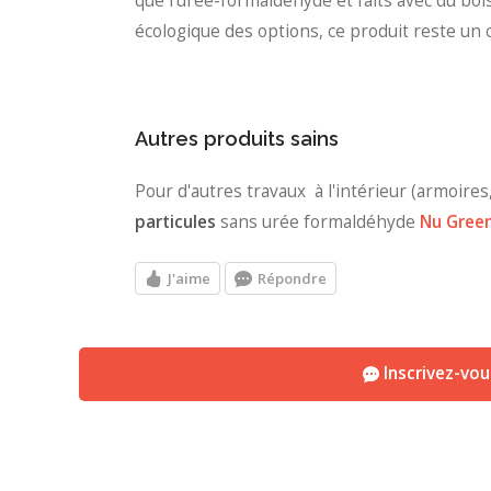
que l'urée-formaldéhyde et faits avec du boi
écologique des options, ce produit reste un 
Autres produits sains
Pour d'autres travaux à l'intérieur (armoires
particules
sans urée formaldéhyde
Nu Gree
J'aime
Répondre
Inscrivez-vo