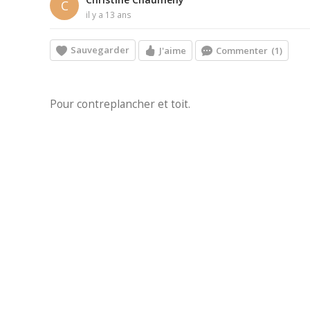
C
il y a 13 ans
Sauvegarder
J'aime
Commenter
(1)
Pour contreplancher et toit.