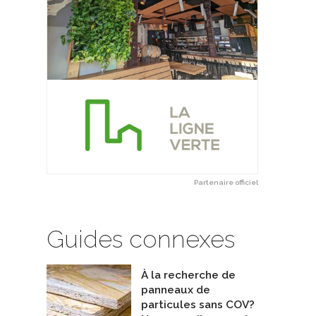
eau solaire monocristallin -
Cheminée EXCEL
De ICC Industrial Chimney Company 
 - 60 cellules - Cadre Noir
oSolaris Inc.
Partenaire officiel
Guides connexes
À la recherche de
panneaux de
particules sans COV?