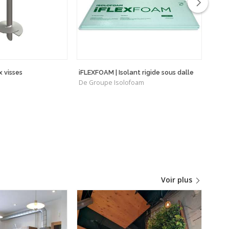
 visses
iFLEXFOAM | Isolant rigide sous dalle
Pann
De Groupe Isolofoam
340W
De Éc
Voir plus