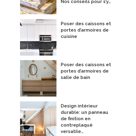
Nos conseils pour s’y…
Poser des caissons et
portes d’armoires de
cuisine
t-Anaclet
Sur mesure | Maison de Line et Ala
epreneurs Généraux
Technologues en architecture
Poser des caissons et
onstruction Norac
De Belvedair
portes d’armoires de
salle de bain
Design intérieur
durable: un panneau
de finition en
contreplaqué
versatile…