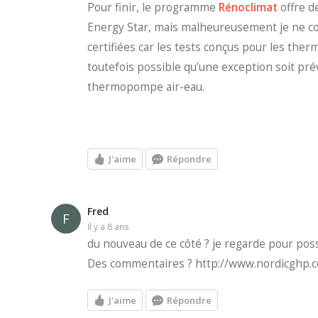
Pour finir, le programme
Rénoclimat
offre 
Energy Star, mais malheureusement je ne c
certifiées car les tests conçus pour les ther
toutefois possible qu'une exception soit pré
thermopompe air-eau.
J'aime
Répondre
Fred
F
il y a 8 ans
du nouveau de ce côté ? je regarde pour pos
Des commentaires ? http://www.nordicghp.
J'aime
Répondre