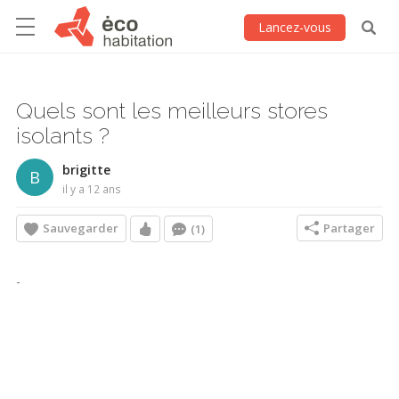
Lancez-vous
Quels sont les meilleurs stores
isolants ?
brigitte
B
il y a 12 ans
Sauvegarder
Partager
(1)
-