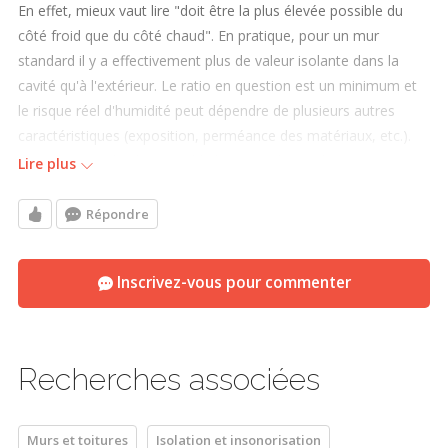
En effet, mieux vaut lire "doit être la plus élevée possible du
côté froid que du côté chaud". En pratique, pour un mur
standard il y a effectivement plus de valeur isolante dans la
cavité qu'à l'extérieur. Le ratio en question est un minimum et
le risque réel d'humidité peut dépendre de plusieurs autres
caractéristiques (exposition, perméance des matériaux, etc.).
Pour diminuer le plus possible le risque de condensation,
Lire plus
certains constructeurs font le choix de placer la majeure partie
de l'isolation hors de l'ossature. C'est généralement une très
Répondre
bonne idée, et il est recommandé de suivre le plus possible
cette approche. C'est rare qu'il arrive d'isoler un mur par
Inscrivez-vous pour commenter
l'extérieur, c'est donc le bon moment pour ajouter la plus
grande épaisseur d'isolation que le permettent les travaux et
dépasser le minimum.
Recherches associées
Bonne journée
Murs et toitures
Isolation et insonorisation