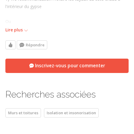
l'intérieur du gypse
Ou
Lire plus
2) retirer les conduits et procéder au scellement de votre
plafond / toiture, et remplacer votre système de chauffage /
Répondre
climatisation par des unités de thermopompe murales,
couplées à des backups électriques dans les chambres.
Inscrivez-vous pour commenter
Merci.
Recherches associées
Murs et toitures
Isolation et insonorisation