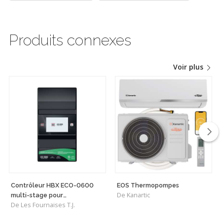
Produits connexes
Voir plus
Contrôleur HBX ECO-0600
EOS Thermopompes
De Kanartic
multi-stage pour
De Les Fournaises T.J.
Thermopompe air-eau