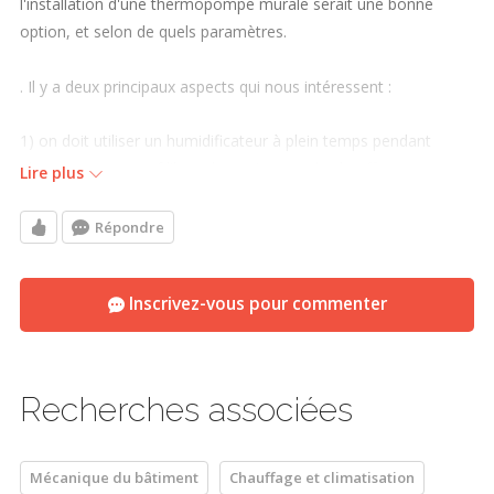
l'installation d'une thermopompe murale serait une bonne
option, et selon de quels paramètres.
. Il y a deux principaux aspects qui nous intéressent :
1) on doit utiliser un humidificateur à plein temps pendant
plusieurs mois (sauf l'hiver lorsqu'on met le chauffage);
Lire plus
2) le plancher du rez-de-chaussée est froid durant l'hiver.
Répondre
Qui pourrait nous éclairer et nous conseiller à ce sujet?
Inscrivez-vous pour commenter
Merci!
Recherches associées
Mécanique du bâtiment
Chauffage et climatisation