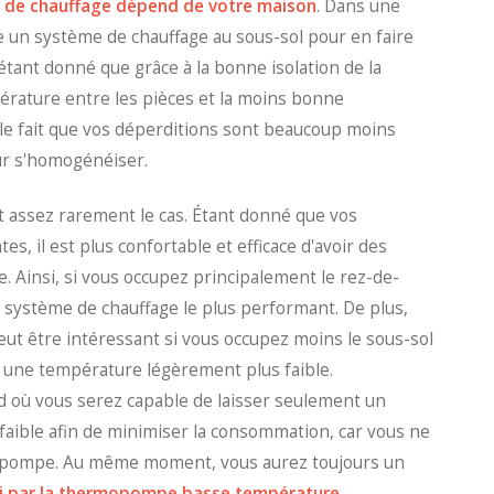
s de chauffage dépend de votre maison
. Dans une
e un système de chauffage au sous-sol pour en faire
étant donné que grâce à la bonne isolation de la
érature entre les pièces et la moins bonne
le fait que vos déperditions sont beaucoup moins
our s'homogénéiser.
t assez rarement le cas. Étant donné que vos
, il est plus confortable et efficace d'avoir des
e. Ainsi, si vous occupez principalement le rez-de-
re système de chauffage le plus performant. De plus,
ut être intéressant si vous occupez moins le sous-sol
à une température légèrement plus faible.
d où vous serez capable de laisser seulement un
faible afin de minimiser la consommation, car vous ne
mopompe. Au même moment, vous aurez toujours un
i par la thermopompe basse température.