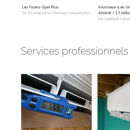
Les foyers Opel Plus
Fournaise à air 
De ICC Industrial Chimney Company Inc.
500kW / 1.7 mill
De Säätötuli Cana
Services professionnels