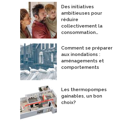
Des initiatives
ambitieuses pour
réduire
bre froide negative/positive
collectivement la
nieurs en mécanique du bâtiment
consommation…
ENTICLIM CONSTRUCTIONS INC
De Les Installations Géothermix Inc.
Comment se préparer
aux inondations :
aménagements et
comportements
Les thermopompes
gainables, un bon
choix?