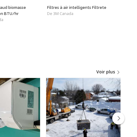
chaud biomasse
Filtres à air intelligents Filtrete
Acce
De 3M Canada
De F
ion BTU/hr
da
Voir plus