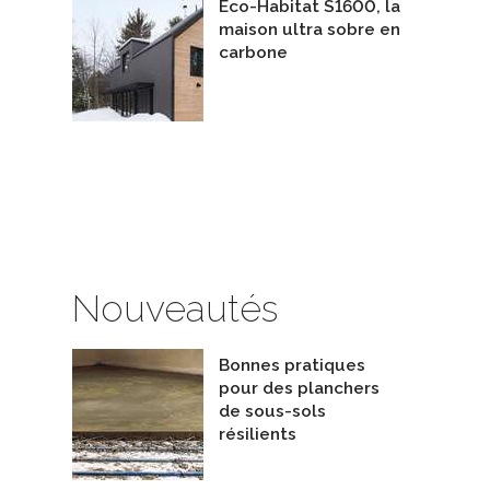
Eco-Habitat S1600, la
ssoires de foyer
Lunos ™ Touch air Comfort
maison ultra sobre en
oyer de masse MD
De Lunos Canada
carbone
Nouveautés
Bonnes pratiques
pour des planchers
de sous-sols
résilients