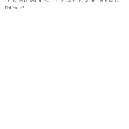
froids. Ma question est: suis-je correcte pour le styrofoam à
l'intérieur?