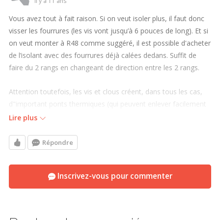
il y a 11 ans
Vous avez tout à fait raison. Si on veut isoler plus, il faut donc
visser les fourrures (les vis vont jusqu’à 6 pouces de long). Et si
on veut monter à R48 comme suggéré, il est possible d'acheter
de l’isolant avec des fourrures déjà calées dedans. Suffit de
faire du 2 rangs en changeant de direction entre les 2 rangs.
Attention toutefois, les vis et clous créent, dans tous les cas,
d"important ponts thermiques (qui peuvent enlever facilement
le 1/4 de la valeur isolantes). L'idéal est donc de mettre une 2e
Lire plus
couche d’isolant rigide par-dessus le premier rang cloué avec
les fourrures. Nous pouvons faire la modalisations des murs
Répondre
dans votre cas précis, si vous le désirez.Contactez nous :
http://www.ecohabitation.com/efficacite-energetique/docteur-
Inscrivez-vous pour commenter
energie