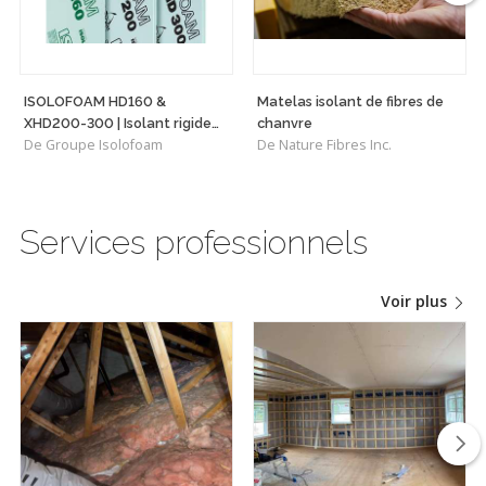
ISOLOFOAM HD160 &
Matelas isolant de fibres de
XHD200-300 | Isolant rigide
chanvre
De Groupe Isolofoam
De Nature Fibres Inc.
haute densité polyvalent
Services professionnels
Voir plus