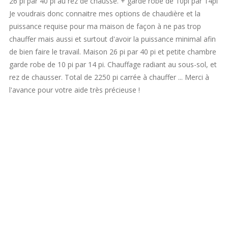
26 pi par 40 pi au rez de chaussé. + garde robe de 10pi par 14pi
Je voudrais donc connaitre mes options de chaudière et la
puissance requise pour ma maison de façon à ne pas trop
chauffer mais aussi et surtout d'avoir la puissance minimal afin
de bien faire le travail. Maison 26 pi par 40 pi et petite chambre
garde robe de 10 pi par 14 pi. Chauffage radiant au sous-sol, et
rez de chausser. Total de 2250 pi carrée à chauffer ... Merci à
l'avance pour votre aide très précieuse !