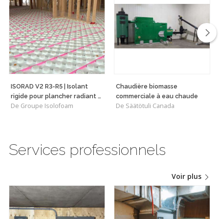
ISORAD V2 R3-R5 | Isolant
Chaudière biomasse
rigide pour plancher radiant à
commerciale à eau chaude
De Groupe Isolofoam
De Säätötuli Canada
l'étage
Services professionnels
Voir plus