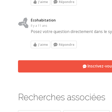
J'aime
Répondre
Écohabitation
il y a 11 ans
Posez votre question directement dans le s
J'aime
Répondre
Inscrivez-vo
Recherches associées