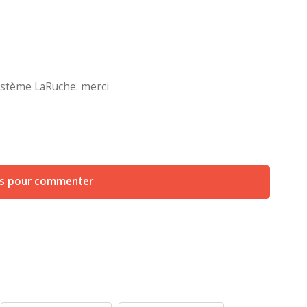
ystème LaRuche. merci
us pour commenter