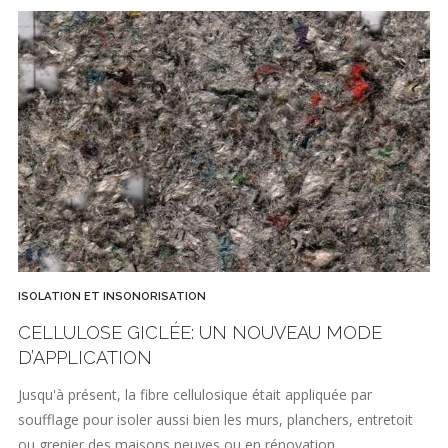
ISOLATION ET INSONORISATION
CELLULOSE GICLÉE: UN NOUVEAU MODE
D’APPLICATION
Jusqu'à présent, la fibre cellulosique était appliquée par
soufflage pour isoler aussi bien les murs, planchers, entretoit
ou grenier des maisons neuves ou en rénovation…