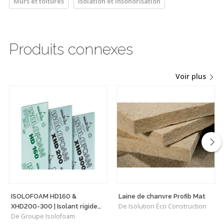
Murs et toitures
Isolation et insonorisation
Produits connexes
Voir plus
ISOLOFOAM HD160 &
Laine de chanvre Profib Mat
De Isolution Éco Construction
XHD200-300 | Isolant rigide
De Groupe Isolofoam
haute densité polyvalent