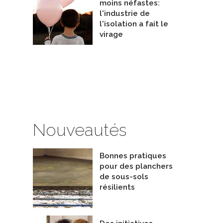
moins néfastes:
l'industrie de
l'isolation a fait le
virage
t divers
Injection microbilles PSE-i Écobill.
preneurs - Isolation
Entrepreneurs - Isolation
olation PL inc.
De Isolation Éco-Concept
Nouveautés
Bonnes pratiques
pour des planchers
de sous-sols
résilients