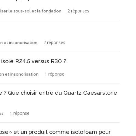
2 réponses
iser le sous-sol et la fondation
2 réponses
on et insonorisation
isolé R24.5 versus R30 ?
1 réponse
ion et insonorisation
le ? Que choisir entre du Quartz Caesarstone
1 réponse
es
«rose» et un produit comme isolofoam pour