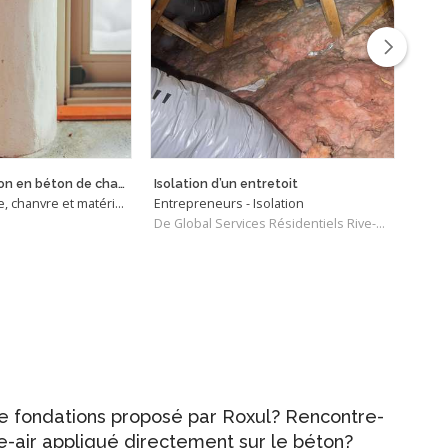
Diverses réalisation en béton de chanvre
Isolation d’un entretoit
Proje
Spécialistes - Paille, chanvre et matériaux biosourcés
Entrepreneurs - Isolation
Entre
De Global Services Résidentiels Rive-Sud
De Is
e fondations proposé par Roxul? Rencontre-
e-air appliqué directement sur le béton?