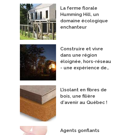
La ferme florale
Humming Hill, un
domaine écologique
enchanteur
ant en laine minérale Thermafiber
Plaque de sol fermacell
wens Corning Canada
De DCC Solutions
Construire et vivre
dans une région
éloignée, hors-réseau
- une expérience de…
L’isolant en fibres de
bois, une filière
d'avenir au Québec !
Agents gonflants