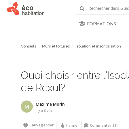
FORMATIONS
Conseils
Murs et toitures
Isolation et insonorisation
Quoi choisir entre l'Iso
de Roxul?
Maxime Morin
M
il y a 8 ans
Sauvegarder
J'aime
Commenter
(1)