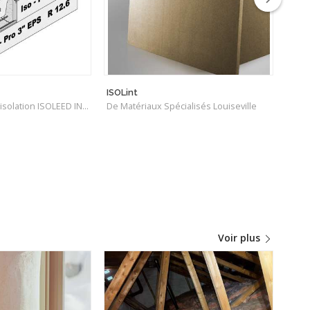
ISOLint
Isol
De Les produits d'isolation ISOLEED INC.
De Matériaux Spécialisés Louiseville
De O
Voir plus