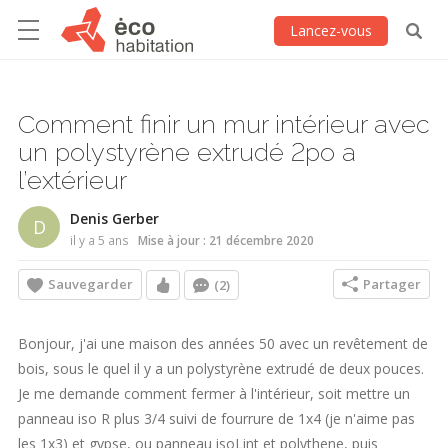
Lancez-vous
Comment finir un mur intérieur avec
un polystyrène extrudé 2po a
l’extérieur
Denis Gerber
D
il y a 5 ans
Mise à jour : 21 décembre 2020
Sauvegarder
Partager
(2)
Bonjour, j'ai une maison des années 50 avec un revêtement de
bois, sous le quel il y a un polystyrène extrudé de deux pouces.
Je me demande comment fermer à l'intérieur, soit mettre un
panneau iso R plus 3/4 suivi de fourrure de 1x4 (je n'aime pas
les 1x3) et gypse, ou panneau isoLint et polythene, puis