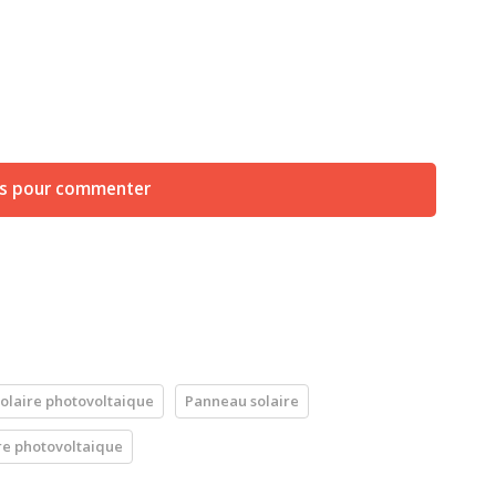
us pour commenter
olaire photovoltaique
Panneau solaire
re photovoltaique