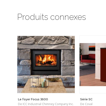
Produits connexes
Le foyer Focus 3600
Série SC
De ICC Industrial Chimney Company Inc.
De Coval