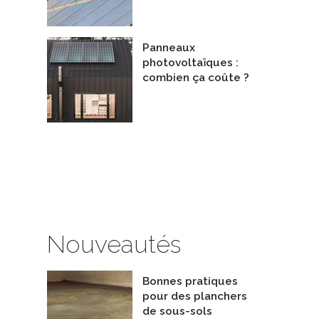
Panneaux
photovoltaïques :
combien ça coûte ?
Nouveautés
Bonnes pratiques
pour des planchers
sol 200-FM
r16
de sous-sols
iessmann Canada
De dcbel.énergie