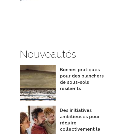
ème multi-zones Mitsubishi
FH055 ThermoPompes de Piscine
De FibroPool Co Llc
-Multi
onfortech Climatisation Chauffage
Nouveautés
Bonnes pratiques
pour des planchers
de sous-sols
résilients
Des initiatives
ambitieuses pour
réduire
collectivement la