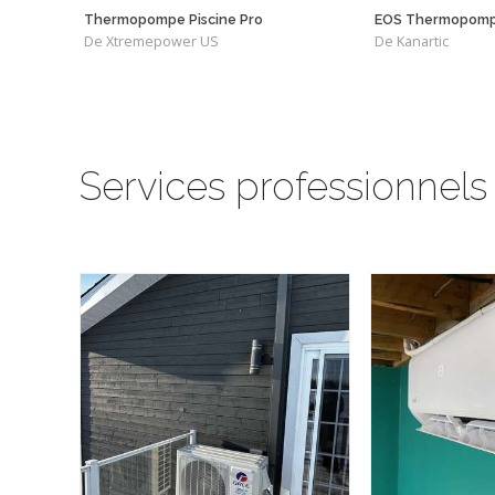
Thermopompe Piscine Pro
EOS Thermopom
De Xtremepower US
De Kanartic
Services professionnels