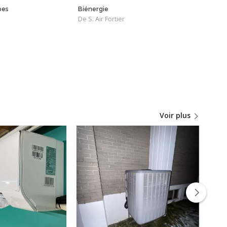
pes
Biénergie
Syst
De S. Air Fortier
Zuba
De C
Voir plus