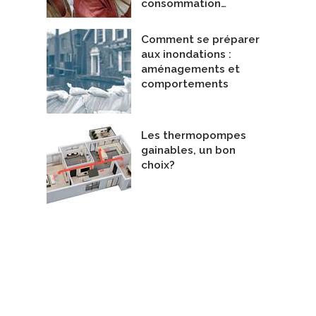
consommation…
Comment se préparer
Installations de thermopompes murales et centrales
aux inondations :
Entrepreneurs - Chauffage et Climatisation
aménagements et
éfrigération RoxTone
comportements
Les thermopompes
gainables, un bon
choix?