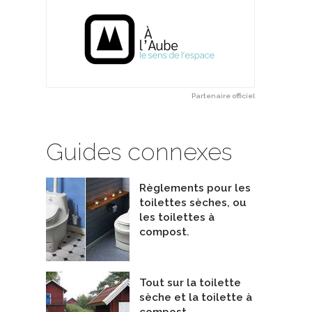
Partenaire officiel
Guides connexes
Règlements pour les
toilettes sèches, ou
les toilettes à
compost.
Tout sur la toilette
NEO 320
sèche et la toilette à
ENIX
De Bidet Neo
compost