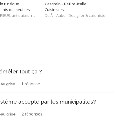
in rustique
Casgrain - Petite-Italie
icants de meubles
Cuisinistes
Desig
De LE FUTUR ANTÉRIEUR, antiquités, restauration
De À l' Aube - Designer & cuisiniste
De Ca
émêler tout ça ?
1 réponse
eau grise
stème accepté par les municipalités?
2 réponses
eau grise