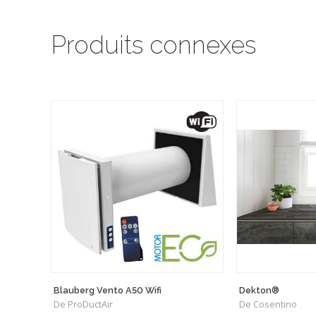
Produits connexes
Blauberg Vento A50 Wifi
Dekton®
De ProDuctAir
De Cosentino