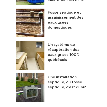
infiltration des eaux…
La salle de bain champêtre, Châteauguay
Chaise de cuisine LOIC
ners d'intérieur
Ébénistes et fabricants de meubles
Fosse septique et
rrière : Designer
De Maxime Poisson, ébéniste
assainissement des
eaux usées
domestiques
Un système de
récupération des
eaux grises 100%
québécois
Une installation
septique, ou fosse
septique, c'est quoi?