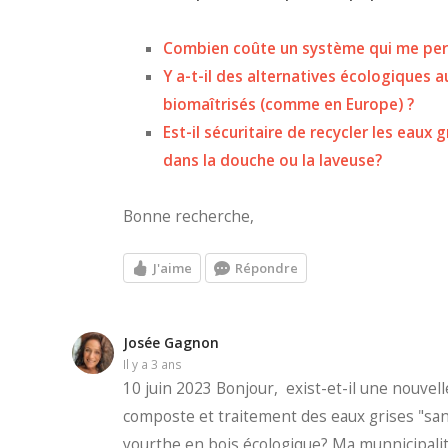
Combien coûte un système qui me permet
Y a-t-il des alternatives écologiques 
biomaîtrisés (comme en Europe) ?
Est-il sécuritaire de recycler les eaux g
dans la douche ou la laveuse?
Bonne recherche,
J'aime
Répondre
Josée Gagnon
il y a 3 ans
10 juin 2023 Bonjour, exist-et-il une nouvel
composte et traitement des eaux grises "sa
yourthe en bois écologique? Ma munnicipalit