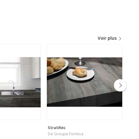
Voir plus
Stratifiés
NTA
De Groupe Formica
De F