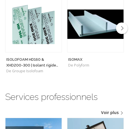
ISOLOFOAM HD160 &
ISOMAX
De Polyform
XHD200-300 | Isolant rigide
De Groupe Isolofoam
haute densité polyvalent
Services professionnels
Voir plus