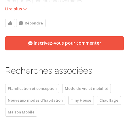
fourni par des panneaux photovoltaïques.
Avez-vous un exemple concret fonctionnant ainsi?
Lire plus
On m'a fortement déconseillé d'essayer de faire du chauffage,
même d'appoint, à partir de photovoltaïque.
Répondre
Merci.
Inscrivez-vous pour commenter
Recherches associées
Planification et conception
Mode de vie et mobilité
Nouveaux modes d'habitation
Tiny House
Chauffage
Maison Mobile