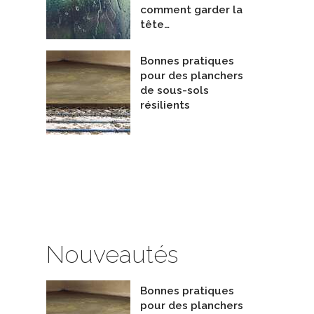
comment garder la
tête…
Bonnes pratiques
pour des planchers
de sous-sols
résilients
Décontamination de moisissures dans l'entretoit
La Vague
epreneurs - Décontamination
Ingénieurs en structure du bâtimen
coRénov
De Technivert Ingenierie Inc
Nouveautés
Bonnes pratiques
pour des planchers