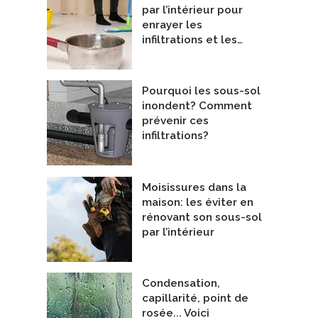
par l’intérieur pour
enrayer les
infiltrations et les…
Pourquoi les sous-sol
inondent? Comment
prévenir ces
athTech pieux visses
Sopradrain 10-G
infiltrations?
oliathTech
De Soprema Canada
Moisissures dans la
maison: les éviter en
rénovant son sous-sol
par l’intérieur
Condensation,
capillarité, point de
rosée... Voici