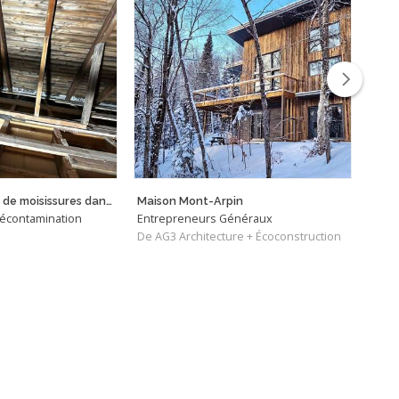
Décontamination de moisissures dans l'entretoit
Maison Mont-Arpin
Décontamination
Entrepreneurs Généraux
Entr
De AG3 Architecture + Écoconstruction
De É