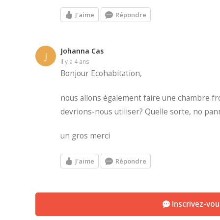
J'aime
Répondre
Johanna Cas
J
il y a 4 ans
Bonjour Ecohabitation,
nous allons également faire une chambre froid
devrions-nous utiliser? Quelle sorte, no pan
un gros merci
J'aime
Répondre
Inscrivez-vo