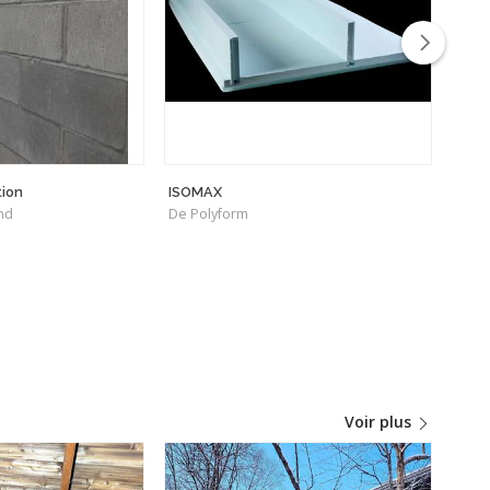
tion
ISOMAX
Goli
nd
De Polyform
De G
Voir plus