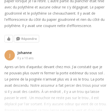
papier lorsque je l'ai retiré. L'autre partie du plancher était finie
avec du polythène et aucune odeur ne s'y dégageait. Le papier
goudronné et le polythène se chevauchaient. Il y avait de
l'efflorescence du côté du papier goudronné et rien du côté du
polythène. Il y avait une coupure nette d'efflorescence.
Répondre
Johanne
J
il y a 10 ans
Apres un bris d'aqueduc devant chez moi. J'ai constaté que je
ne pouvais plus ouvrir ni fermer la porte extérieur du sous sol .
Le penne de la poignée n'arrivait plus vis à vis le trou. La porte
avait descendu. Notre assureur a fait percer des trous pour voir
si il y avait des cavités. À un endroit , il y a un trou qui laisse
passer le vent . Un mouchoir ne reste pas sur le trou , il est
déplacé par l'air sortant. Il n'y aucune odeur qui vient de ce trou.
Pourquoi seulement ce trou laisse passer le vent et d'où cela