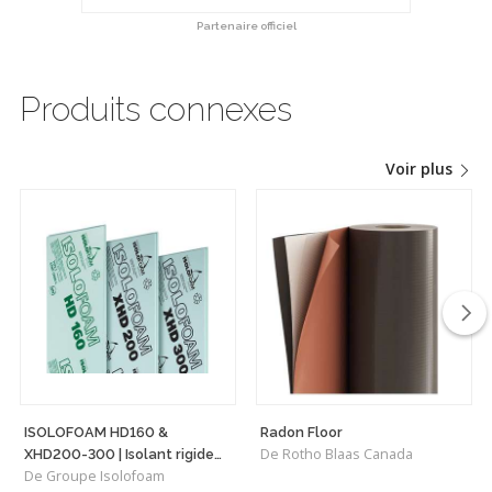
Partenaire officiel
Produits connexes
Voir plus
ISOLOFOAM HD160 &
Radon Floor
De Rotho Blaas Canada
XHD200-300 | Isolant rigide
De Groupe Isolofoam
haute densité polyvalent