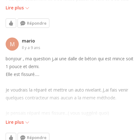
peut-il provenir.?
Lire plus
Je me questionne à ce sujet car les assurances parles d'injecter
Répondre
du béton par ces cavités dont j'ai oublié de mentionner ont été
percé seulement dans le salon du sous sol et non dans les
mario
M
autres pièces. Disons que je suis très inquiète.
il y a 9 ans
Merci de me répondre rapidement.
bonjour , ma question j,ai une dalle de béton qui est mince soit
Johanne
1 pouce et demi.
Elle est fissuré.....
Je voudrais la réparé et mettre un auto nivelant..J,ai fais venir
quelques contracteur mais aucun a la meme méthode.
Je pensais réparé mes fissure...( vous suggéré quoi)
Suite au remarque sur votre site...je pense mettre un pare
Lire plus
vapeur entre les 2 dalles serait bon...(quel épaisseur)
Répondre