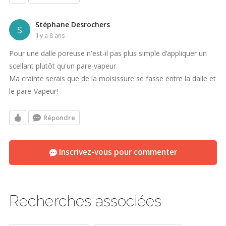
les auto nivelant...sont-ils tous pareils...ou il y en a des meilleur
Stéphane Desrochers
S
merci d'un Ga désespérer
il y a 8 ans
Pour une dalle poreuse n'est-il pas plus simple d’appliquer un
scellant plutôt qu'un pare-vapeur
Ma crainte serais que de la moisissure se fasse entre la dalle et
le pare-Vapeur!
Répondre
Inscrivez-vous pour commenter
Recherches associées