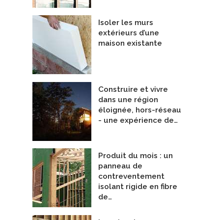
Isoler les murs
extérieurs d’une
maison existante
Construire et vivre
dans une région
éloignée, hors-réseau
- une expérience de…
Produit du mois : un
panneau de
contreventement
isolant rigide en fibre
MITHERM 140
FOAMGLASS PERINSUL
de…
lean Insulating Technologies SA
De Owens Corning Canada