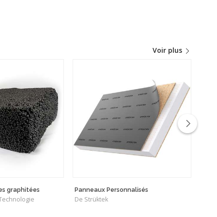
Voir plus
les graphitées
Panneaux Personnalisés
GRA
 Technologie
De Strüktek
De C