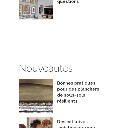
questions
preneurs - Isolation
olation PL inc.
De Isolation Tousignant
Nouveautés
Bonnes pratiques
pour des planchers
de sous-sols
résilients
Des initiatives
ambitieuses pour