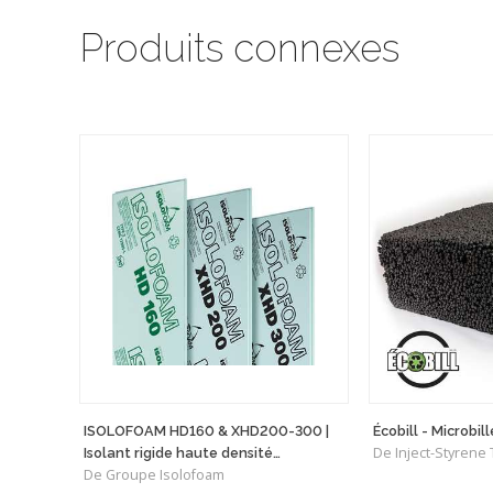
Produits connexes
ISOLOFOAM HD160 & XHD200-300 |
Écobill - Microbil
De Inject-Styrene
Isolant rigide haute densité
De Groupe Isolofoam
polyvalent