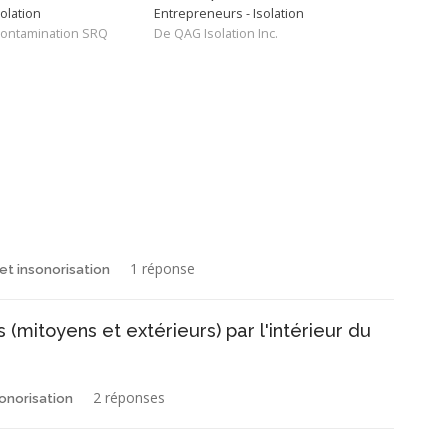
olation
Entrepreneurs - Isolation
Entre
contamination SRQ
De QAG Isolation Inc.
De Is
1 réponse
 et insonorisation
 (mitoyens et extérieurs) par l'intérieur du
2 réponses
sonorisation