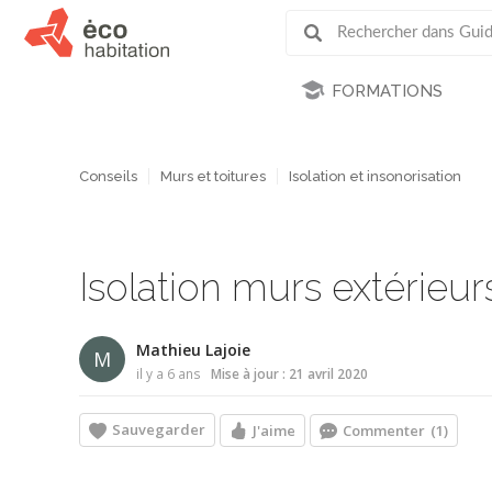
FORMATIONS
Conseils
Murs et toitures
Isolation et insonorisation
Isolation murs extérieur
Mathieu Lajoie
M
il y a 6 ans
Mise à jour : 21 avril 2020
Sauvegarder
J'aime
Commenter
(1)