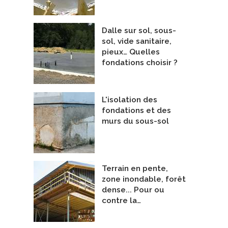
Dalle sur sol, sous-
sol, vide sanitaire,
pieux… Quelles
fondations choisir ?
aison Lowry
Maison Mont-Arpin
epreneurs Généraux
Entrepreneurs Généraux
onstruction Rocket
De AG3 Architecture + Écoconstruct
L'isolation des
fondations et des
murs du sous-sol
Terrain en pente,
zone inondable, forêt
dense... Pour ou
contre la…