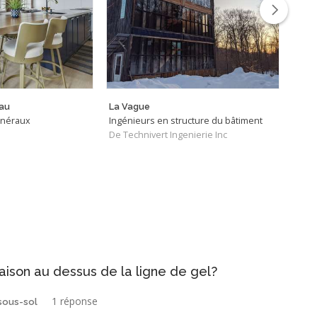
au
La Vague
La M
énéraux
Ingénieurs en structure du bâtiment
Entr
De Technivert Ingenierie Inc
De C
maison au dessus de la ligne de gel?
1 réponse
sous-sol