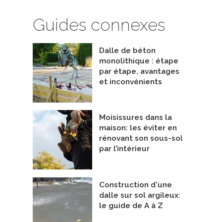
Guides connexes
Dalle de béton
a Track AT100 Test de radon
Lisse ventilée
De Teksill Solutions
ada)
monolithique : étape
ccustar Canada
par étape, avantages
et inconvénients
Moisissures dans la
maison: les éviter en
rénovant son sous-sol
par l’intérieur
Construction d'une
dalle sur sol argileux:
le guide de A à Z