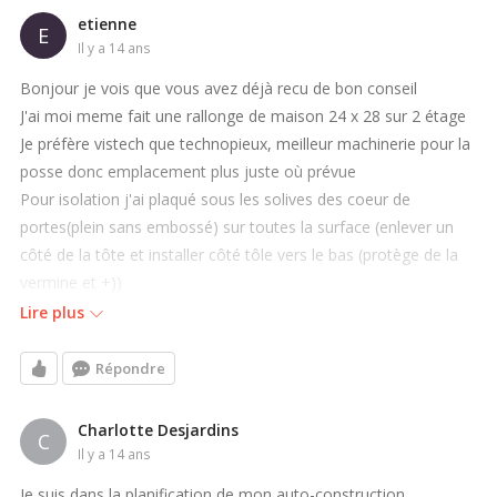
etienne
E
il y a 14 ans
Bonjour je vois que vous avez déjà recu de bon conseil
J'ai moi meme fait une rallonge de maison 24 x 28 sur 2 étage
Je préfère vistech que technopieux, meilleur machinerie pour la
posse donc emplacement plus juste où prévue
Pour isolation j'ai plaqué sous les solives des coeur de
portes(plein sans embossé) sur toutes la surface (enlever un
côté de la tôte et installer côté tôle vers le bas (protège de la
vermine et +))
entre les solives par le haut j'ai rempli avec un isolant en
Lire plus
granule (du styrofoam ''chipper'' genre poussière) ( environ 35$
pour 15 pieds²) après quoi j'ai mis mon sous plancher , installé
Répondre
un isolant bulle réfléchisant 0.10$ /pi² , la pose d'une fourrure
(planche) au 8 pouces et là j'ai mis mon plancher radiant qui est
Charlotte Desjardins
C
des plaques aluminium que l'on installe entre les fourrures et
il y a 14 ans
qu,on clip les tuyaux dedans une fois fait, j'ai installé mon
Je suis dans la planification de mon auto-construction