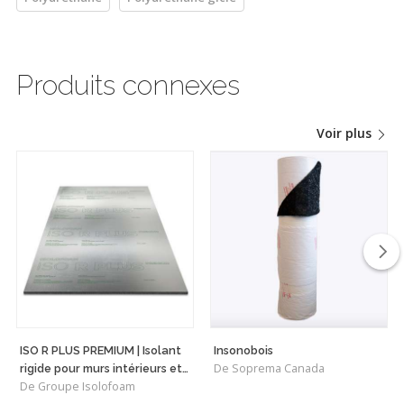
Produits connexes
Voir plus
ISO R PLUS PREMIUM | Isolant
Insonobois
De Soprema Canada
rigide pour murs intérieurs et
De Groupe Isolofoam
plafonds