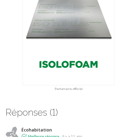
Partenaire officiel
Réponses (1)
Écohabitation
Meilleure réponse
il y a 11 ans