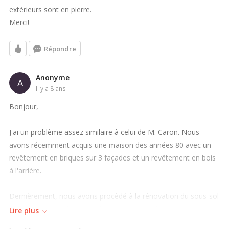
extérieurs sont en pierre.
Merci!
Répondre
Anonyme
A
il y a 8 ans
Bonjour,
J'ai un problème assez similaire à celui de M. Caron. Nous
avons récemment acquis une maison des années 80 avec un
revêtement en briques sur 3 façades et un revêtement en bois
à l'arrière.
Dernièrement, nous avons procèdé à la rénovation du sous-sol
et en retirant l'isolation sur le mur situé du côté nord, nous
Lire plus
avons constaté la présence d'humidité et d'effritement dans le