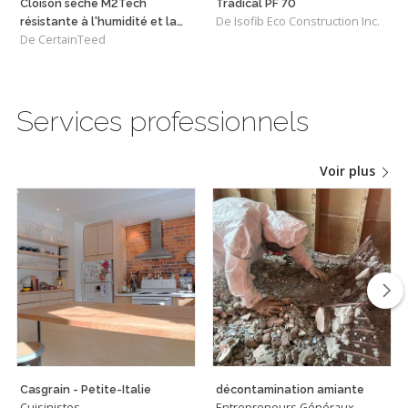
Cloison sèche M2Tech
Tradical PF 70
De Isofib Eco Construction Inc.
résistante à l'humidité et la
De CertainTeed
moisissure
Services professionnels
Voir plus
Casgrain - Petite-Italie
décontamination amiante
Cuisinistes
Entrepreneurs Généraux