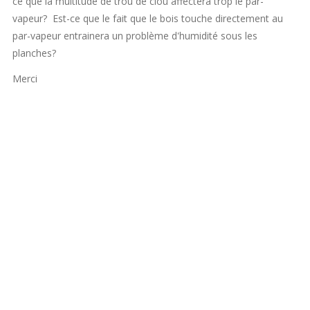
ce que la multitude de trou de clou affectera trop le par-
vapeur? Est-ce que le fait que le bois touche directement au
par-vapeur entrainera un problème d'humidité sous les
planches?
Merci