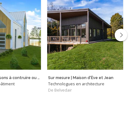
Visuels 3D de maisons à contruire ou rénover
Sur mesure | Maison d'Ève et Jean
TIS
bâtiment
Technologues en architecture
Archi
De Belvedair
De S