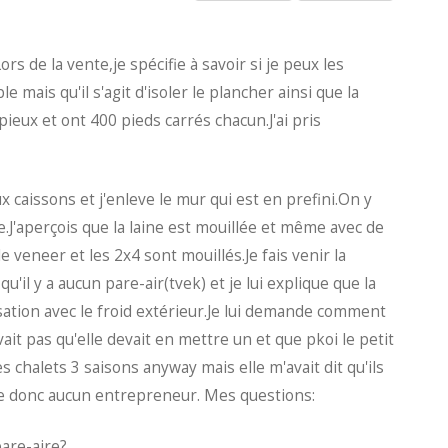
Lors de la vente,je spécifie à savoir si je peux les
 mais qu'il s'agit d'isoler le plancher ainsi que la
pieux et ont 400 pieds carrés chacun.J'ai pris
ux caissons et j'enleve le mur qui est en prefini.On y
se.J'aperçois que la laine est mouillée et même avec de
e veneer et les 2x4 sont mouillés.Je fais venir la
u'il y a aucun pare-air(tvek) et je lui explique que la
sation avec le froid extérieur.Je lui demande comment
vait pas qu'elle devait en mettre un et que pkoi le petit
des chalets 3 saisons anyway mais elle m'avait dit qu'ils
 elle donc aucun entrepreneur. Mes questions:
are-aire?