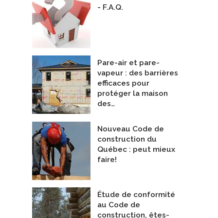
- F.A.Q.
Pare-air et pare-
vapeur : des barrières
efficaces pour
protéger la maison
d'intimité pour patio ou terrasse
Porte PassivCanada
des…
ekavie
De NZP Fenestration
Nouveau Code de
construction du
Québec : peut mieux
faire!
Étude de conformité
au Code de
construction, êtes-