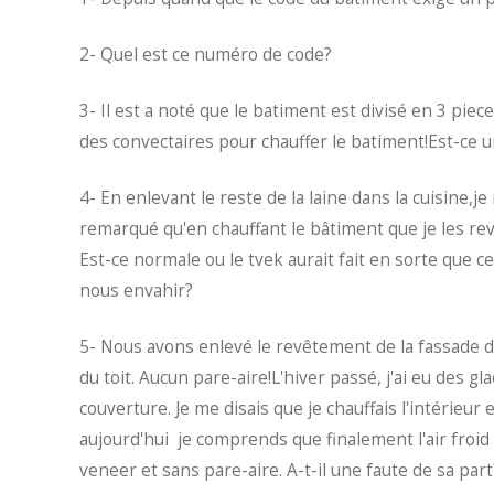
2- Quel est ce numéro de code?
3- Il est a noté que le batiment est divisé en 3 piec
des convectaires pour chauffer le batiment!Est-ce u
4- En enlevant le reste de la laine dans la cuisine,j
remarqué qu'en chauffant le bâtiment que je les revei
Est-ce normale ou le tvek aurait fait en sorte que c
nous envahir?
5- Nous avons enlevé le revêtement de la fassade du 
du toit. Aucun pare-aire!L'hiver passé, j'ai eu des g
couverture. Je me disais que je chauffais l'intérieur 
aujourd'hui je comprends que finalement l'air froid r
veneer et sans pare-aire. A-t-il une faute de sa part