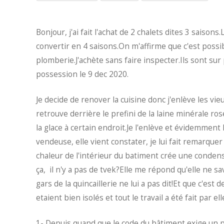
Bonjour, j'ai fait l'achat de 2 chalets dites 3 saisons.
convertir en 4 saisons.On m'affirme que c'est possible
plomberie.J'achète sans faire inspecter.Ils sont sur 
possession le 9 dec 2020.
Je decide de renover la cuisine donc j'enlève les vie
retrouve derrière le prefini de la laine minérale ro
la glace à certain endroit.Je l'enlève et évidemment l
vendeuse, elle vient constater, je lui fait remarquer q
chaleur de l'intérieur du batiment crée une conden
ça, il n'y a pas de tvek?Elle me répond qu'elle ne sa
gars de la quincaillerie ne lui a pas dit!Et que c'est 
etaient bien isolés et tout le travail a été fait par
1- Depuis quand que le code du bâtiment exige un p