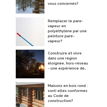
vous concernés?
Remplacer le pare-
vapeur en
polyéthylène par une
peinture pare-
vapeur?
Construire et vivre
dans une région
SARAOUATA
CASA SOLAR
éloignée, hors-réseau
tectes
Dessinateurs en bâtiment
- une expérience de…
troph Architecture & Design
De ORIGINE Écoconstruction inc.
Maisons en bois rond :
sont-elles conformes
au Code de
construction?