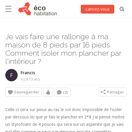
Lancez-vous
Je vais faire une rallonge à ma
maison de 8 pieds par 16 pieds.
Comment isoler mon plancher par
l'intérieur ?
Francis
F
il y a 13 ans
Sauvegarder
Partager
(2)
Celle-ci sera sur pieux au ras le sol donc impossible de l'isoler
par-dessous.Vu que je fais le plancher en 2*8 j'ai pensé mettre
un styrofoam de 4 pouces qui sera sur un aspenite que je vais
installer comme je peux par dessous ensuite compléter