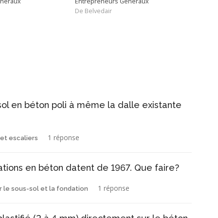
énéraux
Entrepreneurs Généraux
Entr
De Belvedair
De S
sol en béton poli à même la dalle existante
1 réponse
et escaliers
ations en béton datent de 1967. Que faire?
1 réponse
r le sous-sol et la fondation