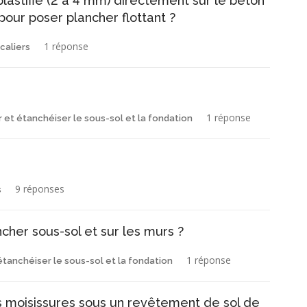
lastifié (2 à 4 mm) directement sur le béton
our poser plancher flottant ?
1 réponse
caliers
1 réponse
r et étanchéiser le sous-sol et la fondation
9 réponses
s
her sous-sol et sur les murs ?
1 réponse
 étanchéiser le sous-sol et la fondation
moisissures sous un revêtement de sol de