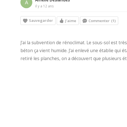
A
il y a 12 ans
Sauvegarder
J'aime
Commenter
(1)
J'ai la subvention de rénoclimat. Le sous-sol est tr
béton ça vient humide. J'ai enlevé une établie qui ét
retiré les planches, on a découvert que plusieurs éta