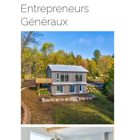
Entrepreneurs
Généraux
Merisier
Flocked Flooring
éverco Inc.
De Forbo Flooring Systems Canada