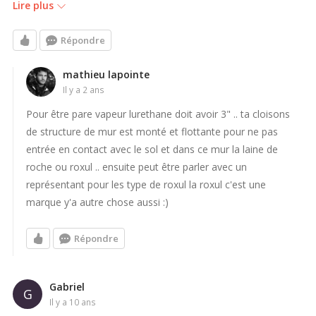
verre de marque Certainteed, il est mentionné idéal pour les
Lire plus
mur extérieur du sous-sol. Alors que vous mentionnez que la
laine de verre est à éviter, je m'y perd un peu...
Répondre
Lorsqu'il y a deux pouces d'uréthane qui ont été giclée sur les
mathieu lapointe
il y a 2 ans
murs de la fondation (à l'intérieur), qu'est-ce que empêcherait
d'ajouter de la laine de verre par dessus? L'humidité du béton
Pour être pare vapeur lurethane doit avoir 3" .. ta cloisons
étant forcée de s'échappée vers l'extérieur plutôt qu'à
de structure de mur est monté et flottante pour ne pas
l'intérieur, l'isolant devrait rester au sec, non?
entrée en contact avec le sol et dans ce mur la laine de
roche ou roxul .. ensuite peut être parler avec un
représentant pour les type de roxul la roxul c'est une
marque y'a autre chose aussi :)
Répondre
Gabriel
G
il y a 10 ans