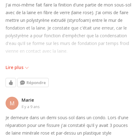
J'ai moi-même fait faire la finition d'une partie de mon sous-sol
avec de la laine en fibre de verre (laine rose). J'ai omis de faire
mettre un polystyrène extrudé (styrofoam) entre le mur de
fondation et la laine. Je constate que c'était une erreur, car le
polystyrène a pour fonction d'empêcher que la condensation
d'eau qu'il se forme sur les murs de fondation par temps froid
vienne en contact avec la laine.
À part enlever les panneaux de gypse et la laine pour installer
Lire plus
du polystyrène et ensuite refaire le tout, est-ce qu'il existe des
solutions pour minimiser les risques de développement de
Répondre
moisissures dû à la contamination de la laine isolante par la
condensation d'eau sur les murs de fondation?
Marie
M
il y a 9 ans
Sinon, est-ce que c'est si dramatique? Je suppose que la
Je demeure dans un demi sous-sol dans un condo. Lors d'une
condensation d'eau sur les murs de fondation se produit
réparation pour une fissure j'ai constaté qu'il y avait 3 pouces
seulement par temps très froid donc seulement quelques jours
de laine minérale rose et par-dessu un plastique style
par année. Est-ce que la méthode d'isolation que j'ai utilisé peut