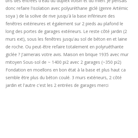
bris des entrées d'eau du duplex voisin et du mien. Je pensais
donc refaire l'isolation avec polyuréthane giclé (genre Artémic
soya ) de la solive de rive jusqu'à la base inférieure des
fenêtres extérieures et également sur 2 pieds au plafond le
long des portes de garages extérieurs. Le reste côté jardin (2
murs ext), sous les fenêtres jusqu'au sol de béton en et laine
de roche. Ou peut-être refaire totalement en polyruéthante
giclée ? J'aimerais votre avis. Maison en brique 1935 avec mur
mitoyen Sous-sol de ~ 1400 pi2 avec 2 garages (~350 pi2)
Fondation en moellons en bon état à la base et plus haut ca
semble être plus du béton coulé. 3 murs extérieurs, 2 côté
jardin et l'autre c'est les 2 entrées de garages merci