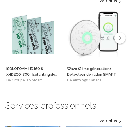
Voir plus
ISOLOFOAM HD160 &
Wave (2ème génération) -
XHD200-300 | Isolant rigide
Détecteur de radon SMART
De Groupe Isolofoam
De Airthings Canada
haute densité polyvalent
Services professionnels
Voir plus