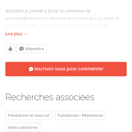
disolation.je pensait a poser un panneaux rip
presser(agllomerer) en dessous des solives plus un tyvek et
une latte.Jinstalle une laine entre mes solives plus une
polythene 6mm par dessus plus le contreplaque.
Lire plus
esce la bonne methode?
Répondre
merci
Inscrivez-vous pour commenter
Recherches associées
Fondations et sous-sol
Fondations - Rénovation
Vides sanitaires