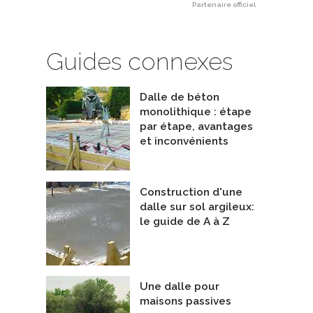
Partenaire officiel
Guides connexes
Dalle de béton
monolithique : étape
par étape, avantages
et inconvénients
Construction d'une
dalle sur sol argileux:
le guide de A à Z
e GEO-Passive Slab
Système ISO-SLAB 18po
galett Canada Inc.
De Iso-slab
Une dalle pour
maisons passives