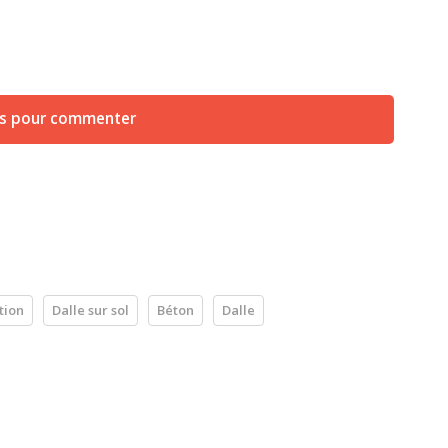
us pour commenter
tion
Dalle sur sol
Béton
Dalle