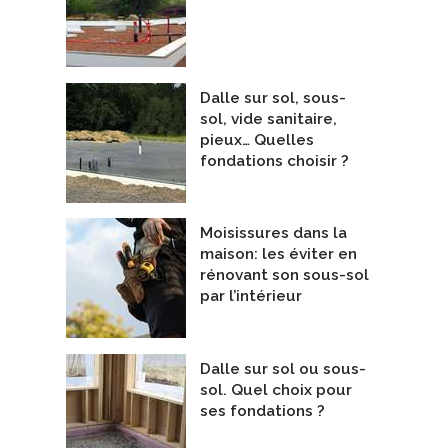
Dalle sur sol, sous-
sol, vide sanitaire,
pieux… Quelles
fondations choisir ?
Moisissures dans la
maison: les éviter en
rénovant son sous-sol
par l’intérieur
Dalle sur sol ou sous-
ntamination d'amiante
Maison Mont-Arpin
sol. Quel choix pour
epreneurs - Décontamination
Entrepreneurs Généraux
ses fondations ?
coRénov
De AG3 Architecture + Écoconstruct