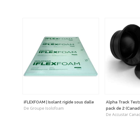
iFLEXFOAM | Isolant rigide sous dalle
Alpha Track Test
De Groupe Isolofoam
pack de 2 (Canad
De Accustar Cana