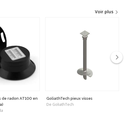
Voir plus
s de radon AT100 en
GoliathTech pieux visses
Dall
De GoliathTech
De Le
a)
da