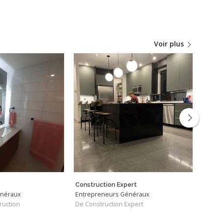
Voir plus
Construction Expert
Déco
énéraux
Entrepreneurs Généraux
Entr
ruction
De Construction Expert
De É